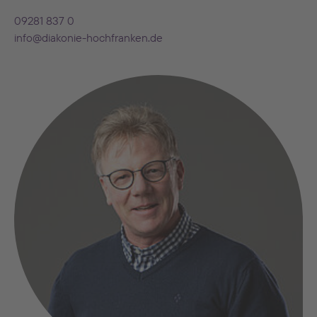
09281 837 0
info@diakonie-hochfranken.de