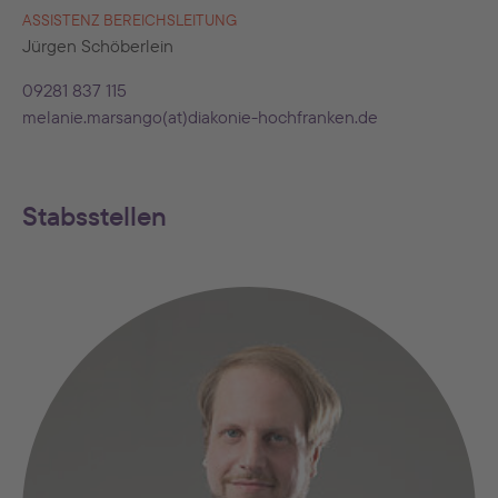
ASSISTENZ BEREICHSLEITUNG
Jürgen Schöberlein
09281 837 115
melanie.marsango(at)diakonie-hochfranken.de
Stabsstellen