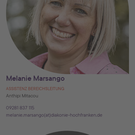
Melanie Marsango
ASSISTENZ BEREICHSLEITUNG
Anthipi Mitacou
09281 837 115
melanie.marsango(at)diakonie-hochfranken.de