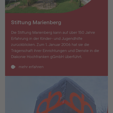
Stiftung Marienberg
Die Stiftung Marienberg kann auf über 150 Jahre
Erfahrung in der Kinder- und Jugendhilfe
zurückblicken. Zum 1. Januar 2006 hat sie die
Trägerschaft ihrer Einrichtungen und Dienste in die
Diakonie Hochfranken gGmbH überführt.
mehr erfahren