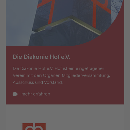
Die Diakonie Hof e.V.
Die Diakonie Hof e.V. Hof ist ein eingetragener
Verein mit den Organen Mitgliederversammlung,
Ausschuss und Vorstand.
mehr erfahren