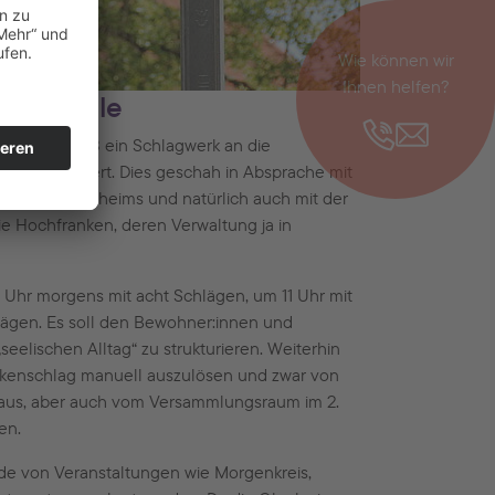
Wie können wir
Ihnen helfen?
der Stille
 im Jahr 2013 ein Schlagwerk an die
 Ort installiert. Dies geschah in Absprache mit
enden Pflegeheims und natürlich auch mit der
e Hochfranken, deren Verwaltung ja in
 Uhr morgens mit acht Schlägen, um 11 Uhr mit
hlägen. Es soll den Bewohner:innen und
seelischen Alltag“ zu strukturieren. Weiterhin
ockenschlag manuell auszulösen und zwar von
 aus, aber auch vom Versammlungsraum im 2.
en.
e von Veranstaltungen wie Morgenkreis,