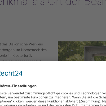
nkmal als Ort der Bes
t das Diakonische Werk ein
 verborgen, im Nordosteck des
ie im Klostertor 2.
 der, obwohl sehr zentral
ibt.
heit lohnt sich besonders.
nau zu dem Denkmal hinführt,
ück, in dem sich das
zgang in Hof und wohl auch in