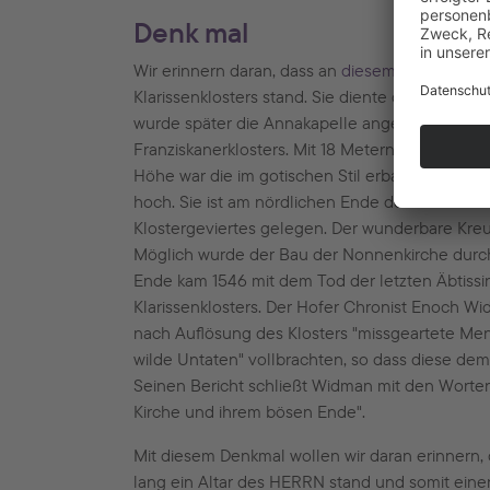
Denk mal
Wir erinnern daran, dass an
diesem Ort
seit 134
Klarissenklosters stand. Sie diente dem Gottes
wurde später die Annakapelle angebaut, östlich
Franziskanerklosters. Mit 18 Metern Länge, 7 M
Höhe war die im gotischen Stil erbaute Nonnenk
hoch. Sie ist am nördlichen Ende des östliche
Klostergeviertes gelegen. Der wunderbare Kreuz
Möglich wurde der Bau der Nonnenkirche durch
Ende kam 1546 mit dem Tod der letzten Äbtissi
Klarissenklosters. Der Hofer Chronist Enoch Wi
nach Auflösung des Klosters "missgeartete Me
wilde Untaten" vollbrachten, so dass diese dem
Seinen Bericht schließt Widman mit den Worte
Kirche und ihrem bösen Ende".
Mit diesem Denkmal wollen wir daran erinnern, 
lang ein Altar des HERRN stand und somit ein