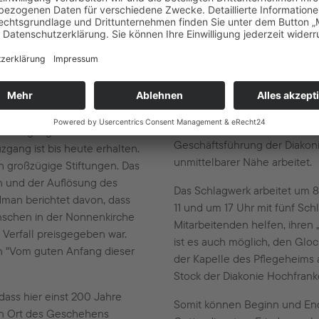
8 die Nonnenkirche des
dienst der Nonnen. Nördlich
Die Glocke am Ort 
 die Kirche des
Das Diakonische Werk Hof hat
etern Breite und 13 Metern
freistehende Glocke am Stillen
irche relativ schlank und
der Heimleitung des angrenz
n Kreuzganges des
Geschäftsführung der Diakoni
gang ist bis heute erhalten.
unmittelbarer Nähe arbeitet.
 großzügige Stiftungen. Das
n und der Auflösung des
Das Schlagwerk arbeitet um 8
dman berichtet davon, dass
11 und um 17 Uhr mit fünf Sc
nschen in der Nonnenkirche
Mitarbeitenden helfen, ihren „
 Verfall preisgegeben war.
ist es auch möglich, den Gl
n "Vom guten Anfang dieser
der Kapelle des Pflegeheims
Stock der Diakonie Hochfrank
dass hier einst 200 Jahre
Somit können Beginn und End
en Ort des Geschehens