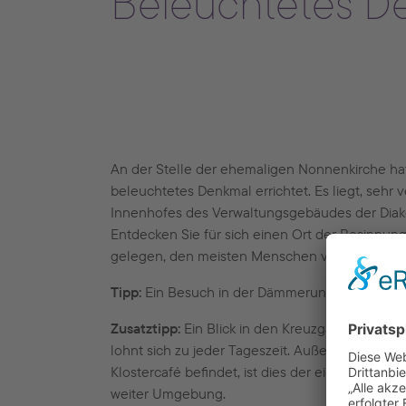
Beleuchtetes De
An der Stelle der ehemaligen Nonnenkirche ha
beleuchtetes Denkmal errichtet. Es liegt, sehr
Innenhofes des Verwaltungsgebäudes der Diakon
Entdecken Sie für sich einen Ort der Besinnung,
gelegen, den meisten Menschen verborgen ble
Tipp:
Ein Besuch in der Dämmerung oder Dunkel
Zusatztipp:
Ein Blick in den Kreuzgang, der ge
lohnt sich zu jeder Tageszeit. Außer dem Teilst
Klostercafé befindet, ist dies der einzige Kreu
weiter Umgebung.