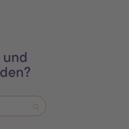
 und
rden?