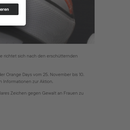
re richtet sich nach den erschütternden
der Orange Days vom 25. November bis 10.
 Informationen zur Aktion.
 klares Zeichen gegen Gewalt an Frauen zu