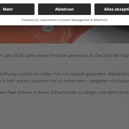
 im Jahr 2024 Opfer eines Femizids geworden ist. Die Zahl der Paa
 Hoffnung und für ein Leben frei von Gewalt geworden. Während 
n Hof und im Landkreis Hof zu sehen sein – begleitet von kurzen
 zwei Paar Schuhe in ihrem Schaufenster zu zeigen und damit ein