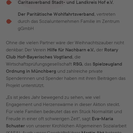
Caritasverband Stadt- und Landkreis Hof e.V.
Der Paritätische Wohlfahrtsverband
, vertreten
durch das Sozialunternehmen Familie im Zentrum
gGmbH
Ohne die vielen Partner wäre der Weihnachtszauber nicht
denkbar: Der Verein
Hilfe für Nachbarn e.V.
, der
Rotary
Club Hof-Bayerisches Vogtland
, die
Wirtschaftsprüfungsgesellschaft
RSG
, das
Spielzeugland
Ordnung in Münchberg
und zahlreiche private
Spenderinnen und Spender haben mit ihren Beiträgen das
Projekt unterstützt.
„Es ist jedes Jahr bewegend zu sehen, wie viel
Engagement und Herzenswärme in dieser Aktion steckt.
Für viele Familien bedeutet das ein Stück Normalität und
Freude in einer oft schwierigen Zeit“, sagt
Eva-Maria
Schuster
von unserer Kirchlichen Allgemeinen Sozialarbeit
(KASA). Auch unser Geschäftsführer
Martin Abt
betonte