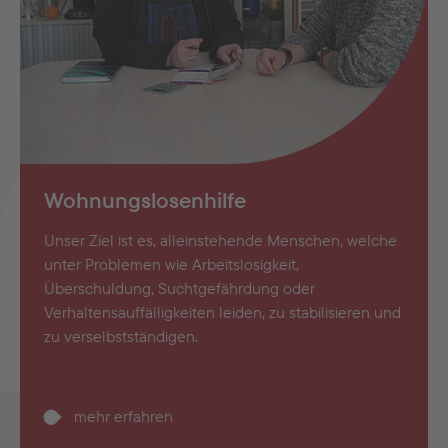
Wohnungslosenhilfe
Unser Ziel ist es, alleinstehende Menschen, welche
unter Problemen wie Arbeitslosigkeit,
Überschuldung, Suchtgefährdung oder
Verhaltensauffälligkeiten leiden, zu stabilisieren und
zu verselbstständigen.
mehr erfahren